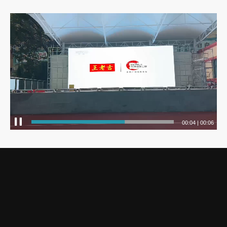
00:04
|
00:06