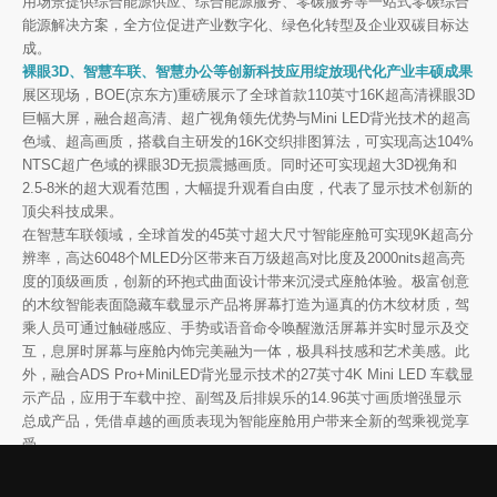
用场景提供综合能源供应、综合能源服务、零碳服务等一站式零碳综合
能源解决方案，全方位促进产业数字化、绿色化转型及企业双碳目标达
成。
裸眼3D、智慧车联、智慧办公等创新科技应用绽放现代化产业丰硕成果
展区现场，BOE(京东方)重磅展示了全球首款110英寸16K超高清裸眼3D
巨幅大屏，融合超高清、超广视角领先优势与Mini LED背光技术的超高
色域、超高画质，搭载自主研发的16K交织排图算法，可实现高达104%
NTSC超广色域的裸眼3D无损震撼画质。同时还可实现超大3D视角和
2.5-8米的超大观看范围，大幅提升观看自由度，代表了显示技术创新的
顶尖科技成果。
在智慧车联领域，全球首发的45英寸超大尺寸智能座舱可实现9K超高分
辨率，高达6048个MLED分区带来百万级超高对比度及2000nits超高亮
度的顶级画质，创新的环抱式曲面设计带来沉浸式座舱体验。极富创意
的木纹智能表面隐藏车载显示产品将屏幕打造为逼真的仿木纹材质，驾
乘人员可通过触碰感应、手势或语音命令唤醒激活屏幕并实时显示及交
互，息屏时屏幕与座舱内饰完美融为一体，极具科技感和艺术美感。此
外，融合ADS Pro+MiniLED背光显示技术的27英寸4K Mini LED 车载显
示产品，应用于车载中控、副驾及后排娱乐的14.96英寸画质增强显示
总成产品，凭借卓越的画质表现为智能座舱用户带来全新的驾乘视觉享
受。